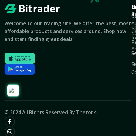
Q
S
C
l
T
C
Welcome to our trading site! We offer the best, most
A
C
U
affordable products and services around. Shop now
U
P
J
and start finding great deals!
T
Po
A
S
F
F
S
C
© 2024 All Rights Reserved By Thetork